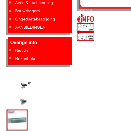
Airco & Luchtkoeling
Bouwdrogers
Ongediertebestrijding
AANBIEDINGEN
AGR30GiAE
Overige info
Nieuws
Rekenhulp
AGR30iAE