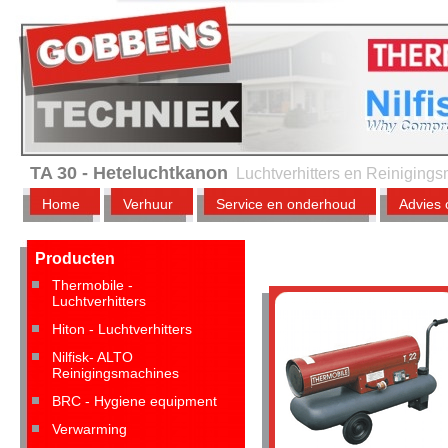
TA 30 - Heteluchtkanon
Luchtverhitters en Reiniging
Home
Verhuur
Service en onderhoud
Advies 
Producten
Thermobile -
Luchtverhitters
Hiton - Luchtverhitters
Nilfisk- ALTO
Reinigingsmachines
BRC - Hygiene equipment
Verwarming