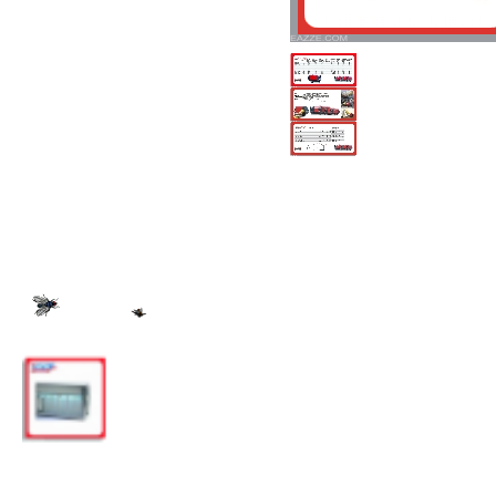
Airco & Luchtkoeling
Bouwdrogers
Ongediertebestrijding
AANBIEDINGEN
Overige info
Nieuws
Rekenhulp
AGR30GiAE