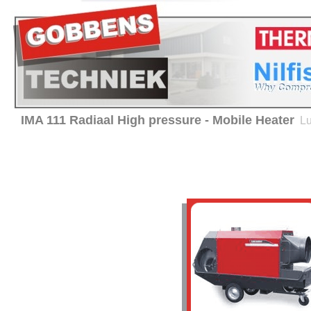
IMA 111 Radiaal High pressure - Mobile Heater
Lu
Home
Verhuur
Service en onderhoud
Advies 
Producten
Thermobile -
Luchtverhitters
Hiton - Luchtverhitters
Nilfisk- ALTO
Reinigingsmachines
BRC - Hygiene equipment
Verwarming