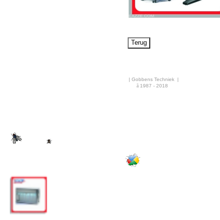
Airco & Luchtkoeling
Bouwdrogers
Ongediertebestrijding
AANBIEDINGEN
Overige info
| Gobbens Techniek |
Nieuws
ã
1987 - 2018
·
Rekenhulp