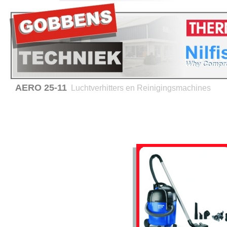
AERO 25-11
Luchtverhitters en Reinigingsmachines
Home
Verhuur
Service en onderhoud
Advies 
Producten
Thermobile -
Luchtverhitters
Hiton - Luchtverhitters
Nilfisk- ALTO
Reinigingsmachines
BRC - Hygiene equipment
Verwarming