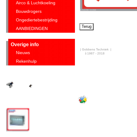
Airco & Luchtkoeling
Bouwdrogers
Ongediertebestrijding
AANBIEDINGEN
Overige info
| Gobbens Techniek |
Nieuws
ã
1987 - 2018
·
Rekenhulp