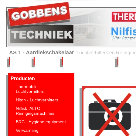
AS 1 - Aardlekschakelaar
Luchtverhitters en Reinigi
Home
Verhuur
Service en onderhoud
Advies 
Producten
Thermobile -
Luchtverhitters
Hiton - Luchtverhitters
Nilfisk- ALTO
Reinigingsmachines
BRC - Hygiene equipment
Verwarming