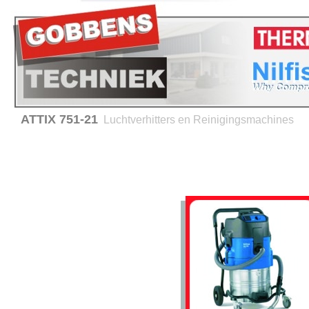
ATTIX 751-21
Luchtverhitters en Reinigingsmachines
Home
Verhuur
Service en onderhoud
Advies 
Producten
Thermobile -
Luchtverhitters
Hiton - Luchtverhitters
Nilfisk- ALTO
Reinigingsmachines
BRC - Hygiene equipment
Verwarming