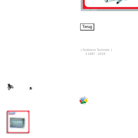
Airco & Luchtkoeling
Bouwdrogers
Ongediertebestrijding
AANBIEDINGEN
Overige info
| Gobbens Techniek |
Nieuws
ã
1987 - 2018
·
Rekenhulp