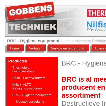
BRC - Hygiene equipment
Luchtverhitters en Reinig
Home
Verhuur
Service en onderhoud
Advies 
Producten
BRC - Hygien
Thermobile -
Luchtverhitters
BRC is al mee
Hiton - Luchtverhitters
Nilfisk- ALTO
producent en
Reinigingsmachines
assortiment
BRC - Hygiene equipment
Destructieve I
Insectenverdelging