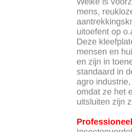
Welke is voorz
mens, reukloze
aantrekkingsk
uitoefent op o.
Deze kleefplat
mensen en hu
BRC insectenvanger
en zijn in to
standaard in 
agro industrie
omdat ze het 
uitsluiten zijn
CAPTOR
Professioneel
Incectenverde