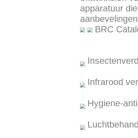
IMA 111 Radiaal High pressure Mobile
apparatuur di
Heater
aanbevelingen
BRC Catal
INOXTRAP40
Insectenverd
Infrarood v
INOXTRAP80IP65
Hygiene-anti
Luchtbehand
Insectron insectenvanger