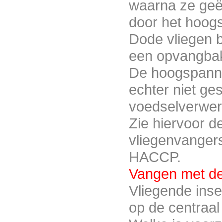
waarna ze geë
door het hoog
AGR40MiAEIP54
Dode vliegen 
een opvangba
De hoogspanni
echter niet ge
voedselverwer
Zie hiervoor d
AT20L
vliegenvanger
HACCP.
Vangen met des
Vliegende ins
op de centraal
ATR30i