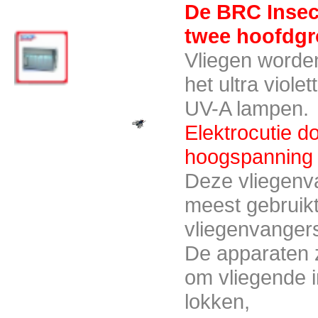
De BRC Insec
twee hoofdgr
Vliegen worde
het ultra viole
AGR30GiAE
UV-A lampen.
Elektrocutie d
hoogspannin
Deze vliegenv
meest gebruikt
vliegenvanger
AGR30iAE
De apparaten z
om vliegende i
lokken,