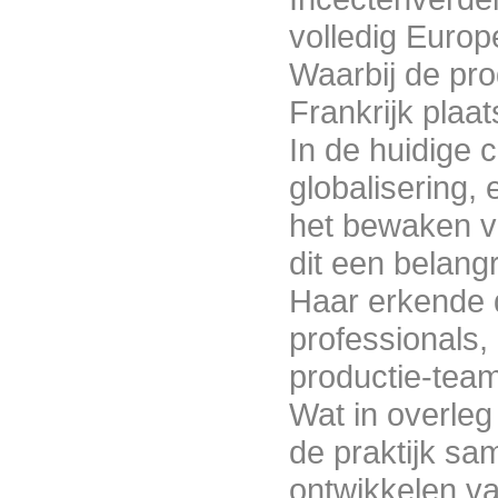
volledig Europ
Waarbij de pro
FORUM300iAEIP54
Frankrijk plaat
In de huidige 
globalisering,
het bewaken v
dit een belang
Haar erkende 
FORUM800GiAEIP54
professionals
productie-tea
Wat in overleg
de praktijk sa
ontwikkelen v