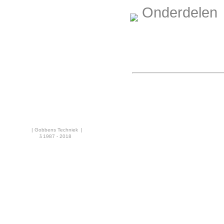
Onderdelen
MGL30N
Omas ZanZero insectendoder
| Gobbens Techniek |
ã
1987 - 2018
·
OPUS200L