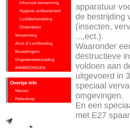
Infrarood verwarming
apparatuur voo
Hygiene-antibacterieël
de bestrijding
Luchtbehandeling
(insecten, verv
Onderdelen
...,ect.).
Verwarming
Airco & Luchtkoeling
Waaronder een
Bouwdrogers
destructieve i
Ongediertebestrijding
voldoen aan d
AANBIEDINGEN
uitgevoerd in 3
Overige info
speciaal verva
Nieuws
omgevingen.
Rekenhulp
En een specia
met E27 spaa