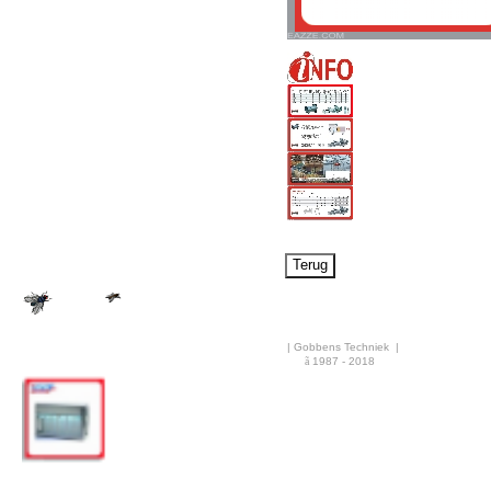
Airco & Luchtkoeling
Bouwdrogers
Ongediertebestrijding
AANBIEDINGEN
Overige info
Nieuws
Rekenhulp
| Gobbens Techniek |
ã
1987 - 2018
·
AGR30GiAE