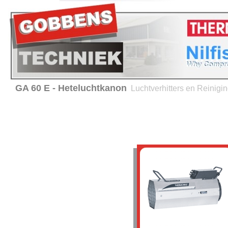
GA 60 E - Heteluchtkanon
Luchtverhitters en Reinig
Home
Verhuur
Service en onderhoud
Advies 
Producten
Thermobile -
Luchtverhitters
Hiton - Luchtverhitters
Nilfisk- ALTO
Reinigingsmachines
BRC - Hygiene equipment
Verwarming