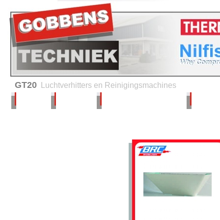
GT20
Luchtverhitters en Reinigingsmachines
Home
Verhuur
Service en onderhoud
Advies 
Producten
Thermobile -
Luchtverhitters
Hiton - Luchtverhitters
Nilfisk- ALTO
Reinigingsmachines
BRC - Hygiene equipment
Verwarming