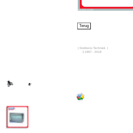
Airco & Luchtkoeling
Bouwdrogers
Ongediertebestrijding
AANBIEDINGEN
Overige info
| Gobbens Techniek |
Nieuws
ã
1987 - 2018
·
Rekenhulp