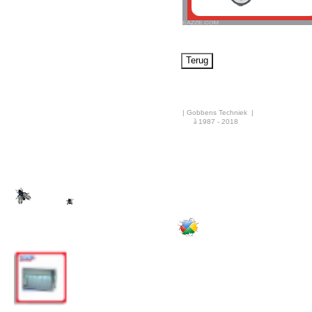
Airco & Luchtkoeling
Bouwdrogers
Ongediertebestrijding
AANBIEDINGEN
Overige info
| Gobbens Techniek |
Nieuws
ã
1987 - 2018
·
Rekenhulp