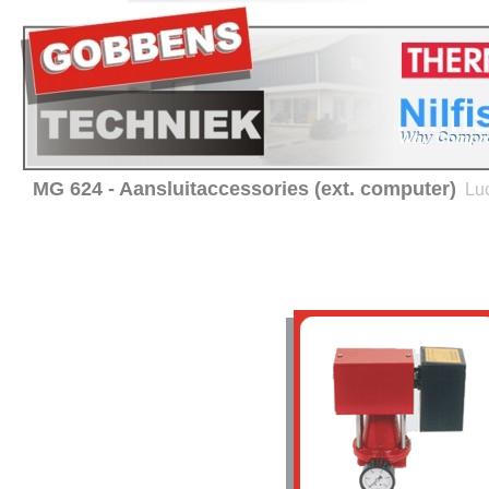
MG 624 - Aansluitaccessories (ext. computer)
Lu
Home
Verhuur
Service en onderhoud
Advies 
Producten
Thermobile -
Luchtverhitters
Hiton - Luchtverhitters
Nilfisk- ALTO
Reinigingsmachines
BRC - Hygiene equipment
Verwarming