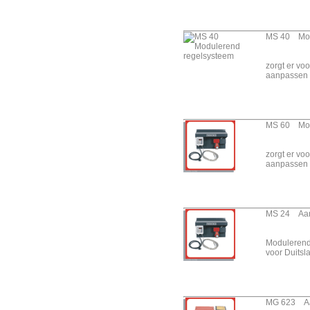
oliegestookt
ITA/ITAS - Serie
Oliegestookt met
MS 40 Mod
rookgasafvoer
IMA/ISA - Serie
zorgt er voo
Oliegestookt met
aanpassen 
rookgasafvoer
IMAC - Serie
Oliegestookt met
rookgasafvoer
MS 60 Mod
G/GA E/GA EV - Serie
zorgt er voo
Direct
aanpassen 
propaangasgestookt
MS - Modulerende
Regelsystemen
MS 24 Aans
AGA E - Serie Direct
aardgas/propaangestookt
Modulerend
TAS 800E - Direct
voor Duitsl
oliegestookt met grote
luchtworp
BioEnergie - Serie
koolzaad- of lijnzaadolie
MG 623 Aan