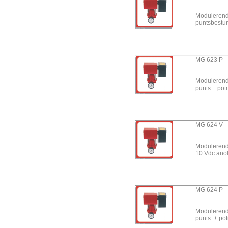
VAL Infrarood - Serie
Direct oliegestookt
Modulerend
puntsbestu
Pro Dry -
Luchtontvochtigers
Coolmobile - Airco
MG 623 P A
Thermostaten
Warmeluchttransport &
Modulerend
Recirculatie
punts.+ potm
Brandstoftoevoer &
Opslag
Rookgasafvoer
MG 624 V A
Service- en
Modulerend
Meetgereedschappen
10 Vdc ano
Toebehoren &
Accessoires
Hiton - Luchtverhitters
MG 624 P A
Nilfisk- ALTO
Reinigingsmachines
Modulerend
punts. + pot
BRC - Hygiene equipment