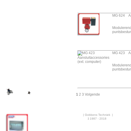
Verwarming
Airco & Luchtkoeling
MG 624 Aan
Bouwdrogers
Modulerend
Ongediertebestrijding
puntsbestur
AANBIEDINGEN
Overige info
MG 423 Aan
Nieuws
Modulerend
Rekenhulp
puntsbestur
1
2
3
Volgende
| Gobbens Techniek |
ã
1987 - 2018
·