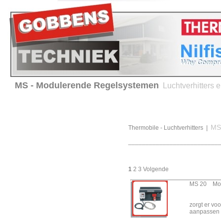
MS - Modulerende Regelsystemen
Luchtverhitters
Home
Verhuur
Service en onderhoud
Advies 
Producten
MS
Thermobile - Luchtverhitters
|
Thermobile -
__________________________
Luchtverhitters
AT - Serie
1
2
3
Volgende
Afvaloliegestookt met
rookgasafvoer
MS 20 Mod
BX/CH/VTB/ProHeat -
Electroheaters
zorgt er voo
aanpassen 
TA/TAS - Serie Direct