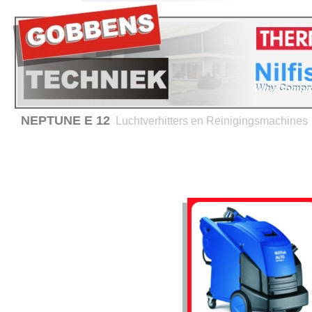
NEPTUNE E 12
Luchtverhitters en Reinigingsmachines
Home
Verhuur
Service en onderhoud
Advies 
Producten
Thermobile -
Luchtverhitters
Hiton - Luchtverhitters
Nilfisk- ALTO
Reinigingsmachines
BRC - Hygiene equipment
Verwarming