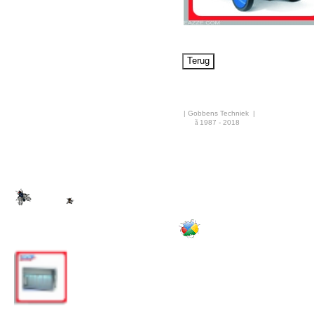
Airco & Luchtkoeling
Bouwdrogers
Ongediertebestrijding
AANBIEDINGEN
Overige info
| Gobbens Techniek |
Nieuws
ã
1987 - 2018
·
Rekenhulp