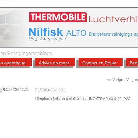
s en Reinigingsmachines
en onderhoud
Advies op maat
Contact en Route
Bedr
<< Vorige
-
Volgen
PL598X364CJ1
Lijmplaat (Set van 6 stuks) t.b.v.: INOXTRAP 40 & 80 IP20