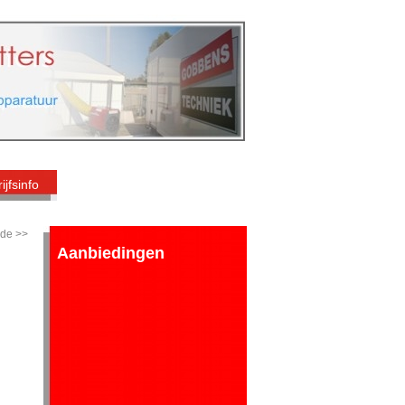
ijfsinfo
de >>
Aanbiedingen