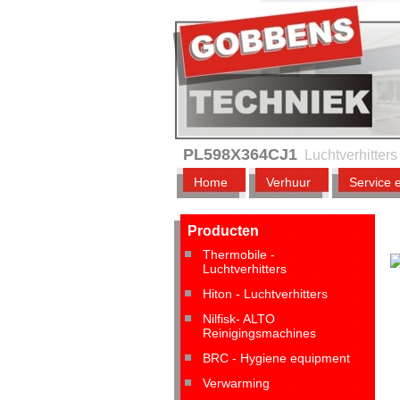
PL598X364CJ1
Luchtverhitter
Home
Verhuur
Service 
Producten
Thermobile -
Luchtverhitters
Hiton - Luchtverhitters
Nilfisk- ALTO
Reinigingsmachines
BRC - Hygiene equipment
Verwarming