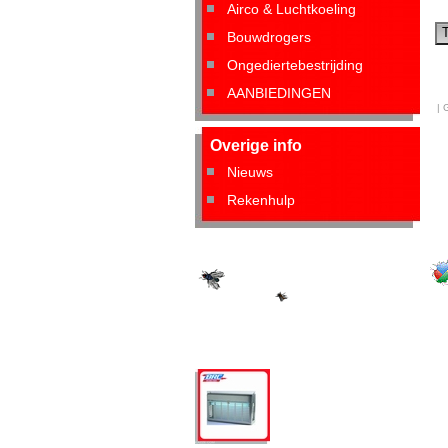
Airco & Luchtkoeling
Bouwdrogers
Ongediertebestrijding
AANBIEDINGEN
| 
Overige info
Nieuws
Rekenhulp