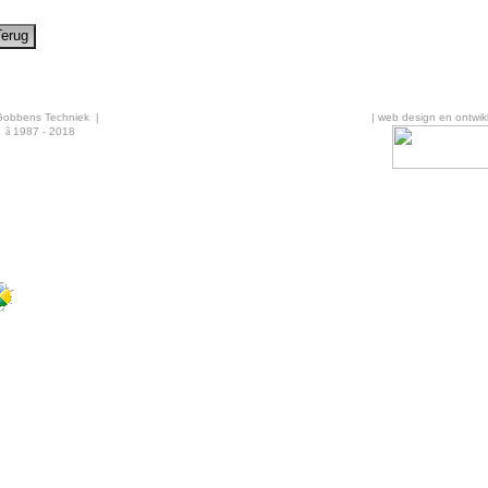
Gobbens Techniek |
| web design en ontwikk
ã
1987 - 2018
·