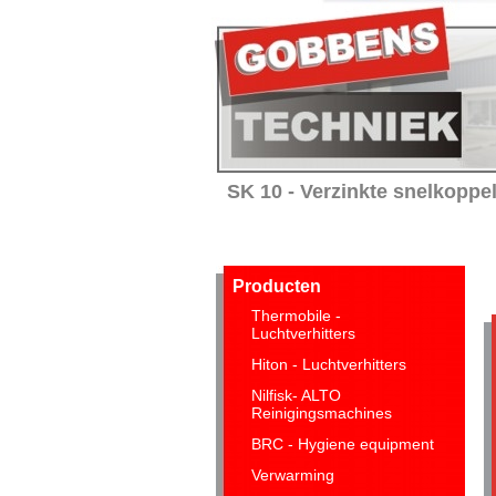
SK 10 - Verzinkte snelkoppe
Home
Verhuur
Service 
Producten
Thermobile -
Luchtverhitters
Hiton - Luchtverhitters
Nilfisk- ALTO
Reinigingsmachines
BRC - Hygiene equipment
Verwarming