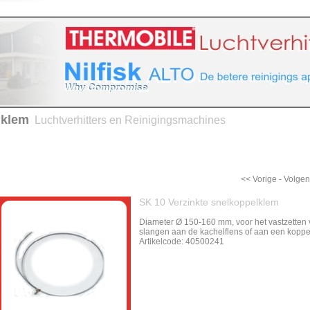
lklem
Luchtverhitters en Reinigingsmachines
en onderhoud
Advies op maat
Contact en Route
Bedr
<< Vorige
-
Volgen
SK 10 Verzinkte snelkoppelklem
Diameter Ø 150-160 mm, voor het vastzetten
slangen aan de kachelflens of aan een koppe
Artikelcode: 40500241