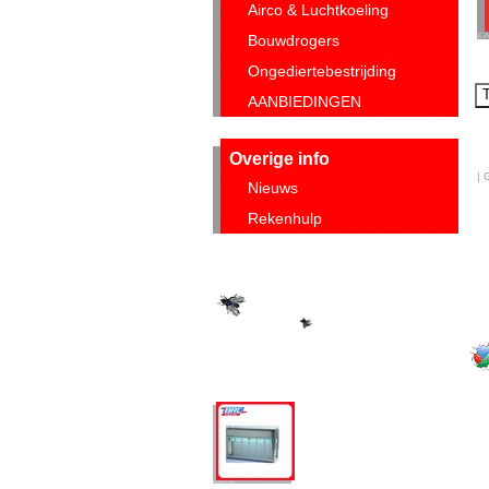
Airco & Luchtkoeling
Bouwdrogers
Ongediertebestrijding
AANBIEDINGEN
Overige info
| 
Nieuws
Rekenhulp