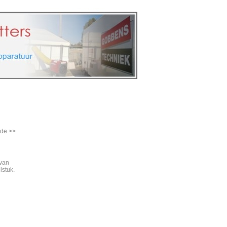
ijfsinfo
de >>
Aanbiedingen
 van
lstuk.