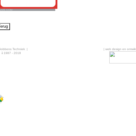
Gobbens Techniek |
| web design en ontwikk
ã
1987 - 2018
·