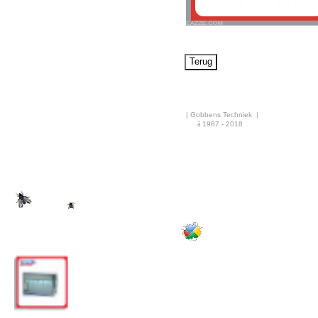
Airco & Luchtkoeling
Bouwdrogers
Ongediertebestrijding
AANBIEDINGEN
Overige info
| Gobbens Techniek |
Nieuws
ã
1987 - 2018
·
Rekenhulp