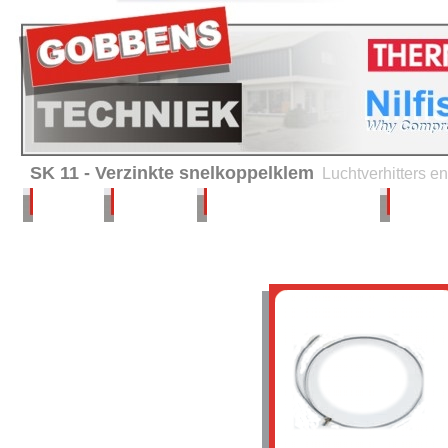
SK 11 - Verzinkte snelkoppelklem
Luchtverhitters 
Home
Verhuur
Service en onderhoud
Advies 
Producten
Thermobile -
Luchtverhitters
Hiton - Luchtverhitters
Nilfisk- ALTO
Reinigingsmachines
BRC - Hygiene equipment
Verwarming