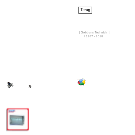
Airco & Luchtkoeling
Bouwdrogers
Ongediertebestrijding
AANBIEDINGEN
| Gobbens Techniek |
ã
1987 - 2018
·
Overige info
Nieuws
Rekenhulp