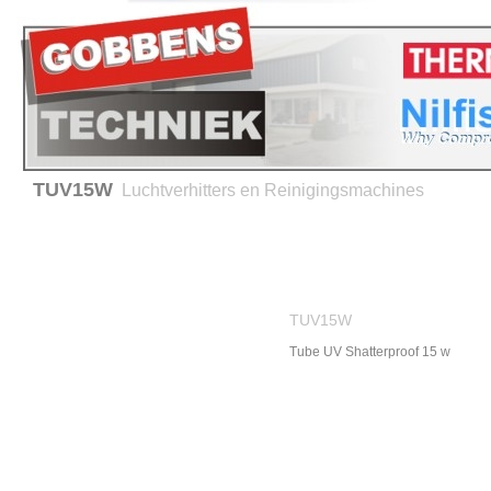
TUV15W
Luchtverhitters en Reinigingsmachines
Home
Verhuur
Service en onderhoud
Advies 
Producten
Thermobile -
TUV15W
Luchtverhitters
Tube UV Shatterproof 15 w
Hiton - Luchtverhitters
Nilfisk- ALTO
Reinigingsmachines
BRC - Hygiene equipment
Verwarming