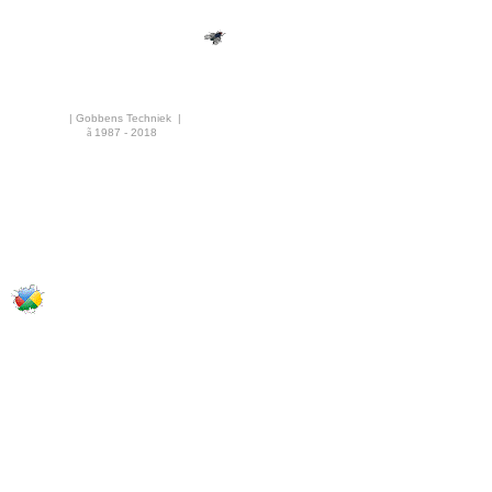
AGR30GiAE
| Gobbens Techniek |
ã
1987 - 2018
·
AGR30iAE
AGR40MiAEIP54