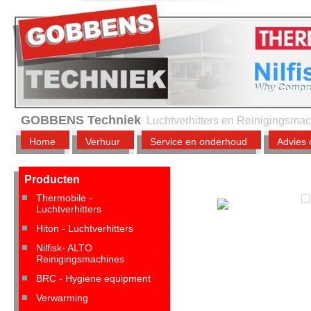
GOBBENS Techniek
Luchtverhitters en Reinigingsma
Home
Verhuur
Service en onderhoud
Advies 
Producten
Thermobile -
Luchtverhitters
Hiton - Luchtverhitters
Nilfisk- ALTO
Reinigingsmachines
BRC - Hygiene equipment
Verwarming